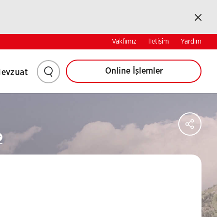
Kapat
Online İşlemler
Vakfımız
İletişim
Yardım
Online İşlemler
evzuat
PA
Facebo
Paylaş
Twitter'
Paylaş