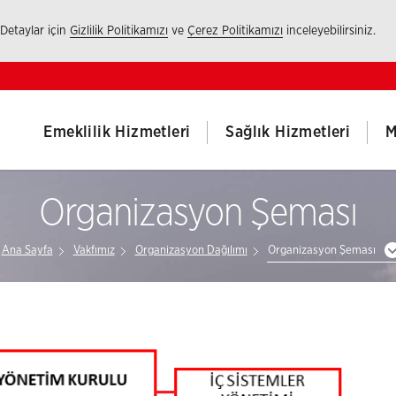
 Detaylar için
Gizlilik Politikamızı
ve
Çerez Politikamızı
inceleyebilirsiniz.
Emeklilik Hizmetleri
Sağlık Hizmetleri
M
Organizasyon Şeması
Ana Sayfa
Vakfımız
Organizasyon Dağılımı
Organizasyon Şeması