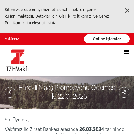
Sitemizde size en iyi hizmeti sunabilmek için çerez
Ka
kullanılmaktadır. Detaylar için
Gizlilik Politikamızı
ve
Çerez
Politikamızı
inceleyebilirsiniz.
Vakfımız
Online İşlemler
Emekli Maaş Promosyonu Ödemesi
PA
Hk. 22.01.2025
Sn. Üyemiz,
Vakfımız ile Ziraat Bankası arasında
26.03.2024
tarihinde